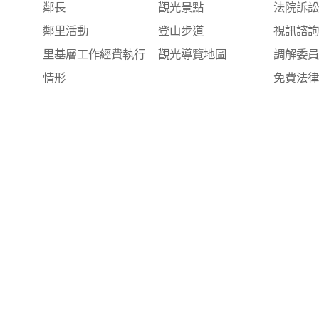
鄰長
觀光景點
法院訴
鄰里活動
登山步道
視訊諮
里基層工作經費執行
觀光導覽地圖
調解委
情形
免費法