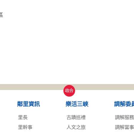
區
收合
鄰里資訊
樂活三峽
調解委
里長
古蹟巡禮
調解服
里幹事
人文之旅
調解當