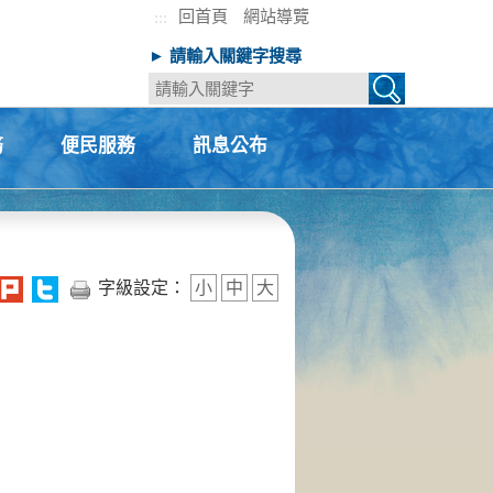
回首頁
網站導覽
:::
► 請輸入關鍵字搜尋
務
便民服務
訊息公布
+
+
字級設定：
小
中
大