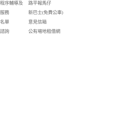
訟程序輔導及
路平報馬仔
詢服務
新巴士(免費公車)
員名單
意見信箱
律諮詢
公有場地租借網