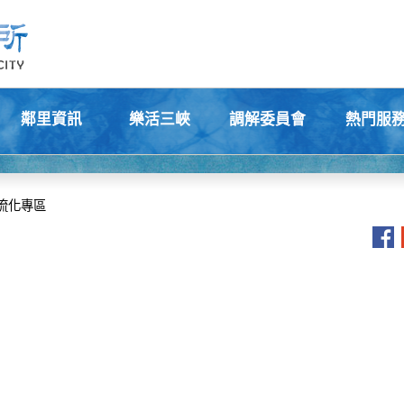
鄰里資訊
樂活三峽
調解委員會
熱門服
+
+
+
+
流化專區