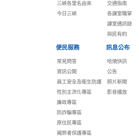
三峽各里名由來
交通指南
今日三峽
各課室職掌
課室通訊錄
與民有約
便民服務
訊息公布
常見問答
哈燒快訊
資訊公開
公告
員工安全及衛生防護
照片新聞
性別主流化專區
影音播放
廉政專區
防詐騙專區
原住民專區
揭弊者保護專區