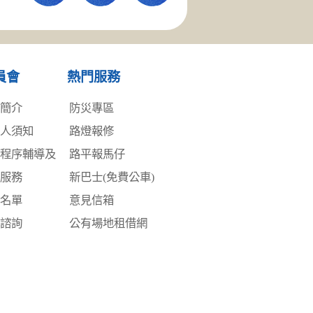
員會
熱門服務
務簡介
防災專區
事人須知
路燈報修
訟程序輔導及
路平報馬仔
詢服務
新巴士(免費公車)
員名單
意見信箱
律諮詢
公有場地租借網