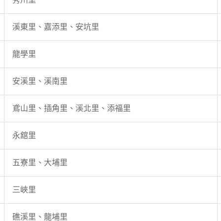
溪東里、嘉添里、安坑里
龍學里
安溪里、溪南里
鳶山里、插角里、溪北里、添福里
永舘里
五寮里、大埔里
三峽里
礁溪里、龍埔里