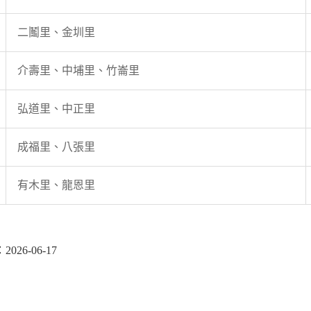
二鬮里、金圳里
介壽里、中埔里、竹崙里
弘道里、中正里
成福里、八張里
有木里、龍恩里
26-06-17