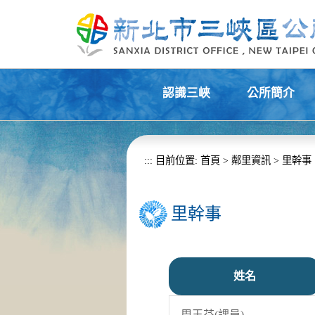
進入內容區塊
認識三峽
公所簡介
+
+
:::
目前位置:
首頁
>
鄰里資訊
>
里幹事
里幹事
姓名
周玉芬(課員)