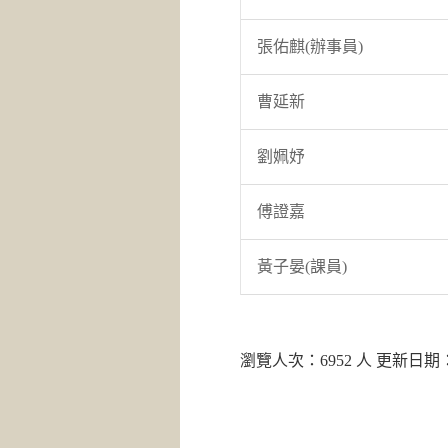
張佑麒(辦事員)
曹延新
劉姵妤
傅證嘉
黃子晏(課員)
瀏覽人次：6952 人 更新日期：20