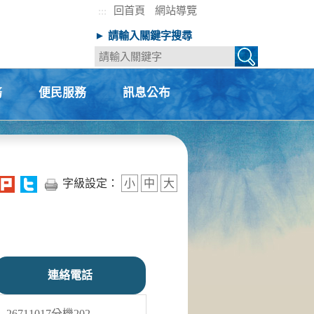
回首頁
網站導覽
:::
► 請輸入關鍵字搜尋
務
便民服務
訊息公布
+
+
字級設定：
小
中
大
連絡電話
26711017分機202