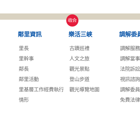
收合
鄰里資訊
樂活三峽
調解委
里長
古蹟巡禮
調解服
里幹事
人文之旅
調解當
鄰長
觀光景點
法院訴
鄰里活動
登山步道
視訊諮
里基層工作經費執行
觀光導覽地圖
調解委
情形
免費法