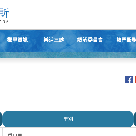
鄰里資訊
樂活三峽
調解委員會
熱門服
+
+
+
+
里別
秀川里