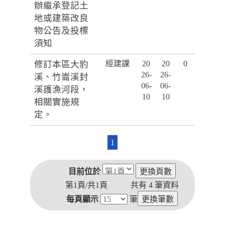
辦繼承登記土
地或建築改良
物公告及投標
須知
修訂本區大豹
經建課
20
20
0
26-
26-
溪、竹崙溪封
06-
06-
溪護漁河段，
10
10
相關實施規
定。
1
目前位於
第1頁/共1頁
共有
4
筆資料
每頁顯示
筆