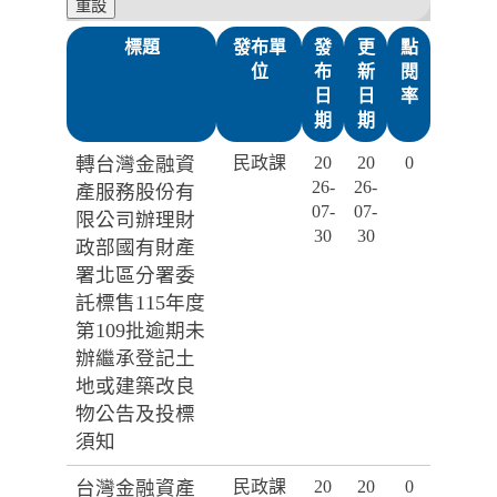
標題
發布單
發
更
點
位
布
新
閱
日
日
率
期
期
轉台灣金融資
民政課
20
20
0
26-
26-
產服務股份有
07-
07-
限公司辦理財
30
30
政部國有財產
署北區分署委
託標售115年度
第109批逾期未
辦繼承登記土
地或建築改良
物公告及投標
須知
台灣金融資產
民政課
20
20
0