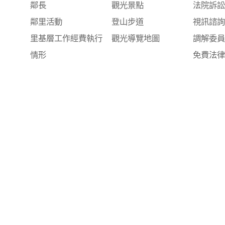
鄰長
觀光景點
法院訴
鄰里活動
登山步道
視訊諮
里基層工作經費執行
觀光導覽地圖
調解委
情形
免費法