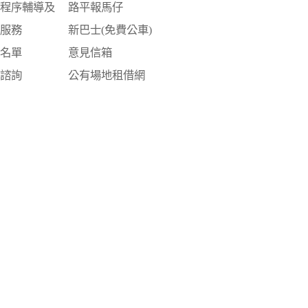
訟程序輔導及
路平報馬仔
詢服務
新巴士(免費公車)
員名單
意見信箱
律諮詢
公有場地租借網