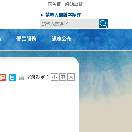
回首頁
網站導覽
:::
► 請輸入關鍵字搜尋
務
便民服務
訊息公布
+
+
字級設定：
小
中
大