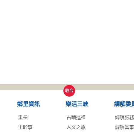
收合
鄰里資訊
樂活三峽
調解委
里長
古蹟巡禮
調解服
里幹事
人文之旅
調解當