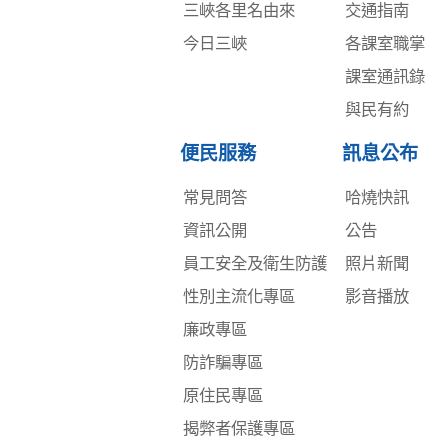
三峽各里名由來
交通指南
今日三峽
各課室職掌
課室通訊錄
與民有約
便民服務
訊息公布
常見問答
哈燒快訊
資訊公開
公告
員工安全及衛生防護
照片新聞
性別主流化專區
影音播放
廉政專區
防詐騙專區
原住民專區
揭弊者保護專區