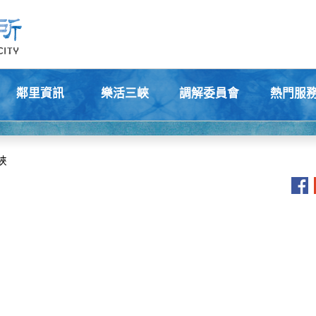
鄰里資訊
樂活三峽
調解委員會
熱門服
+
+
+
+
峽