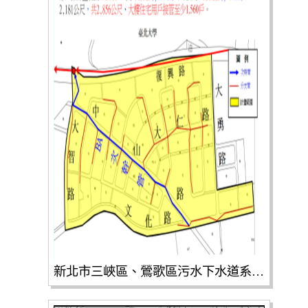
新北市三峽區、鶯歌區污水下水道系統第一期工程(第1張)(共2張)