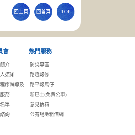
回上頁
回首頁
TOP
員會
熱門服務
務簡介
防災專區
事人須知
路燈報修
訟程序輔導及
路平報馬仔
詢服務
新巴士(免費公車)
員名單
意見信箱
律諮詢
公有場地租借網