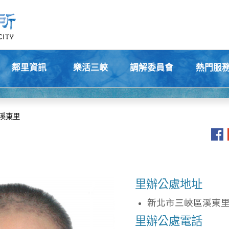
鄰里資訊
樂活三峽
調解委員會
熱門服
+
+
+
+
溪東里
里辦公處地址
新北市三峽區溪東里1
里辦公處電話