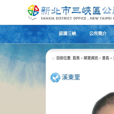
進入內容區塊
認識三峽
公所簡介
+
+
:::
目前位置:
首頁
>
鄰里資訊
>
里長
>
溪東里