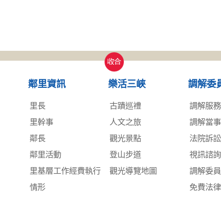
收合
鄰里資訊
樂活三峽
調解委
里長
古蹟巡禮
調解服
里幹事
人文之旅
調解當
鄰長
觀光景點
法院訴
鄰里活動
登山步道
視訊諮
里基層工作經費執行
觀光導覽地圖
調解委
情形
免費法