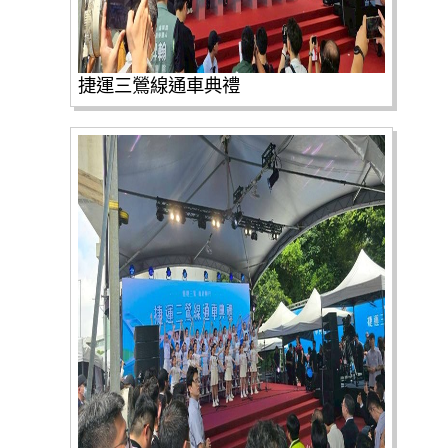
捷運三鶯線通車典禮