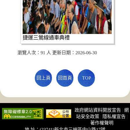
捷運三鶯線通車典禮
瀏覽人次：91 人 更新日期：2026-06-30
回上頁
回首頁
TOP
政府網站資料開放宣告
|
網
站安全政策
|
隱私權宣告
|
著作權聲明
地 址：(23741)新北市三峽區中山路17號