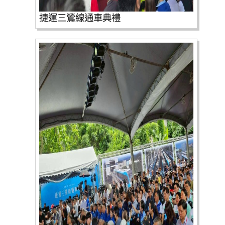
捷運三鶯線通車典禮