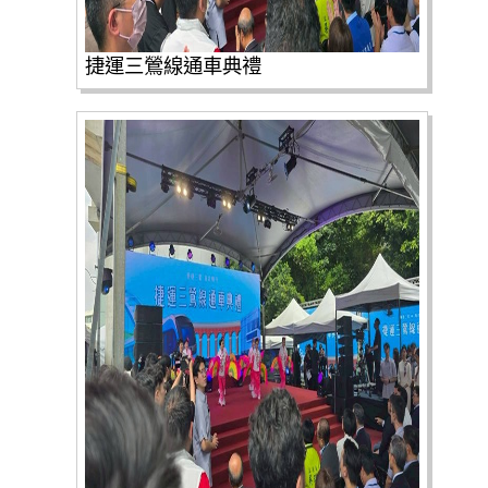
捷運三鶯線通車典禮